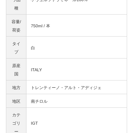
種
容量/
750ml / 本
荷姿
タイ
白
プ
原産
ITALY
国
地方
トレンティーノ・アルト・アディジェ
地区
南チロル
カテ
ゴリ
IGT
ー