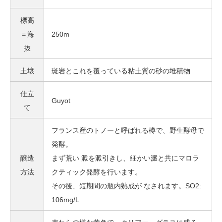
標高
＝海
250m
抜
土壌
斑岩とこれを覆っている粘土質の砂の堆積物
仕立
Guyot
て
フランス産のトノーと呼ばれる樽で、野生酵母で
発酵。
醸造
まず荒い 澱を澱引きし、細かい澱と共にマロラ
方法
クティック発酵を行います。
その後、短期間の瓶内熟成が なされます。SO2:
106mg/L