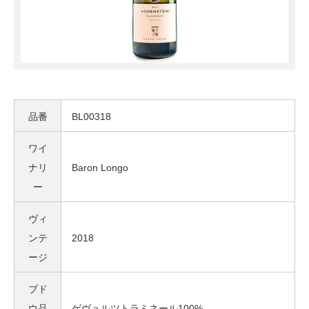
品番
BL00318
ワイ
ナリ
Baron Longo
ー
ヴィ
ンテ
2018
ージ
ブド
ウ品
ゲヴュルツトラミネール100%