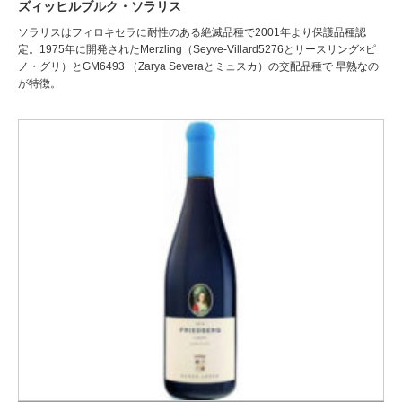
ズィッヒルブルク・ソラリス
ソラリスはフィロキセラに耐性のある絶滅品種で2001年より保護品種認
定。1975年に開発されたMerzling（Seyve-Villard5276とリースリング×ピ
ノ・グリ）とGM6493 （Zarya Severaとミュスカ）の交配品種で 早熟なの
が特徴。