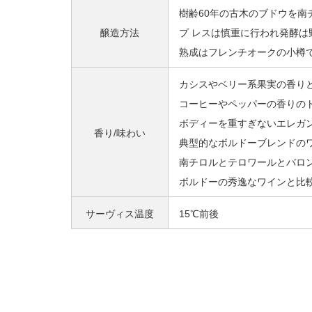
樹齢60年の古木のブドウを
醸造方法
プ レスは慎重に行われ発酵は
熟成はフレンチオークの小樽で2
カシスやベリー系果実の香り
コーヒーやペッパーの香りの
ボディーを重すぎないエレガ
香り/味わい
典型的なボルドーブレンドの
南チロルとテロワールとバロ
ボルドーの秀逸なワインと比
サーヴィス温度
15℃前後