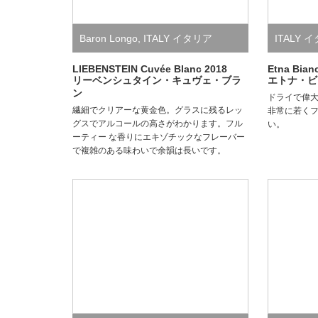
Baron Longo
,
ITALY イタリア
ITALY 
LIEBENSTEIN Cuvée Blanc 2018
Etna Bian
リーベンシュタイン・キュヴェ・ブラ
エトナ・ビア
ン
ドライで偉
繊細でクリアーな黄金色。グラスに残るレッ
非常に若く
グスでアルコールの高さがわかります。フル
い。
ーティー な香りにエキゾチックなフレーバー
で複雑のある味わいで余韻は長いです。