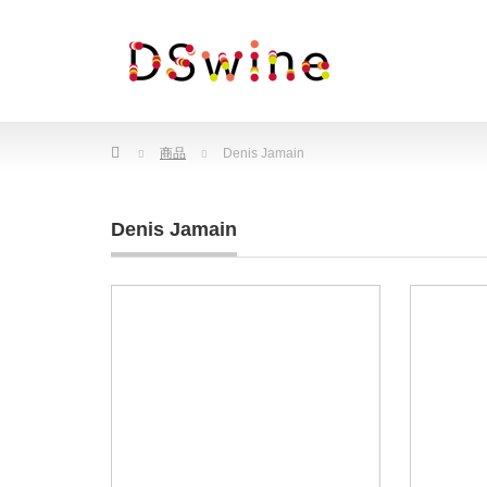
Home
商品
Denis Jamain
Denis Jamain